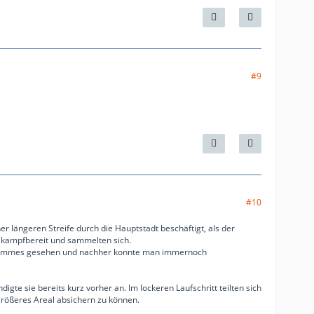
#9
#10
 längeren Streife durch die Hauptstadt beschäftigt, als der
r kampfbereit und sammelten sich.
 schlimmes gesehen und nachher konnte man immernoch
gte sie bereits kurz vorher an. Im lockeren Laufschritt teilten sich
größeres Areal absichern zu können.