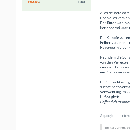
Beiträge
1.583
-------------------------
Alles deutete dara
Doch alles kam and
Der Ritter war in 
Kettenhemd über u
Die Kämpfe waren b
Reihen zu ziehen, 
Nebenbei hielt er
Nachdem die Schlac
von den Verletzte
direkten Kämpfen r
ein. Ganz davon a
Die Schlacht war g
suchte nach vertra
Verzweiflung im G
Hilflosigkeit.
Hoffentlich ist ihne
&quot;Ich bin nich
Einmal editiert, z