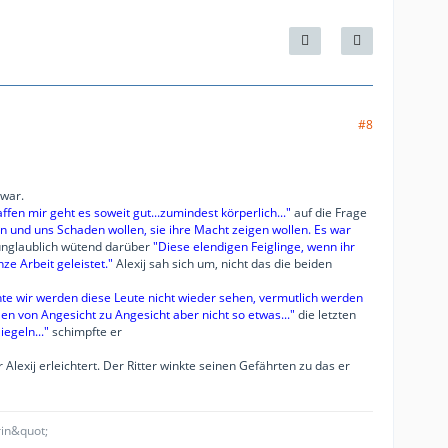
#8
 war.
fen mir geht es soweit gut...zumindest körperlich..."
auf die Frage
en und uns Schaden wollen, sie ihre Macht zeigen wollen. Es war
unglaublich wütend darüber
"Diese elendigen Feiglinge, wenn ihr
e Arbeit geleistet."
Alexij sah sich um, nicht das die beiden
rchte wir werden diese Leute nicht wieder sehen, vermutlich werden
en von Angesicht zu Angesicht aber nicht so etwas..."
die letzten
egeln..."
schimpfte er
lexij erleichtert. Der Ritter winkte seinen Gefährten zu das er
rin&quot;