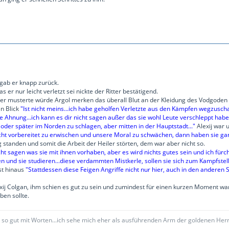
gab er knapp zurück.
s er nur leicht verletzt sei nickte der Ritter bestätigend.
auer musterte würde Argol merken das überall Blut an der Kleidung des Vodgoden
n Blick
"Ist nicht meins...ich habe geholfen Verletzte aus den Kämpfen wegzuschaf
e Ahnung...ich kann es dir nicht sagen außer das sie wohl Leute verschleppt hab
r oder später im Norden zu schlagen, aber mitten in der Hauptstadt..."
Alexij war 
cht vorbereitet zu erwischen und unsere Moral zu schwächen, dann haben sie ganz
tanden und somit die Arbeit der Heiler störten, dem war aber nicht so.
icht sagen was sie mit ihnen vorhaben, aber es wird nichts gutes sein und ich fü
n und sie studieren...diese verdammten Mistkerle, sollen sie sich zum Kampfstell
st hinaus
"Stattdessen diese Feigen Angriffe nicht nur hier, auch in den anderen Si
xij Colgan, ihm schien es gut zu sein und zumindest für einen kurzen Moment war A
ben sollte.
t so gut mit Worten...ich sehe mich eher als ausführenden Arm der goldenen Her