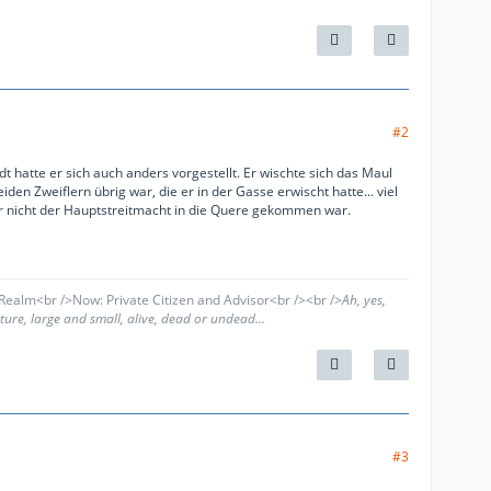
#2
t hatte er sich auch anders vorgestellt. Er wischte sich das Maul
en Zweiflern übrig war, die er in der Gasse erwischt hatte... viel
er nicht der Hauptstreitmacht in die Quere gekommen war.
ealm<br />Now: Private Citizen and Advisor<br /><br />
Ah, yes,
ure, large and small, alive, dead or undead...
#3