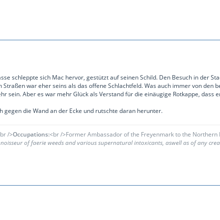
sse schleppte sich Mac hervor, gestützt auf seinen Schild. Den Besuch in der Stad
 Straßen war eher seins als das offene Schlachtfeld. Was auch immer von den beid
hr sein. Aber es war mehr Glück als Verstand für die einäugige Rotkappe, dass 
ich gegen die Wand an der Ecke und rutschte daran herunter.
br />
Occupations:
<br />Former Ambassador of the Freyenmark to the Northern R
oisseur of faerie weeds and various supernatural intoxicants, aswell as of any creat