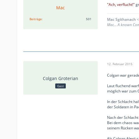
"Ach, verflucht!"
gr
Mac
Beiträge
501
Mac Sgíthanach
<
Mac... A known Conn
12. Februar 2015
Colgan war gerade
Colgan Groterian
Laut fluchend warf
Gast
möglich war zum O
In der Schlacht ha
der Soldaten in Pa
Nach der Schlacht
Bei dem chaos war 
seinem Rücken wa
Als Colgan Alexij s