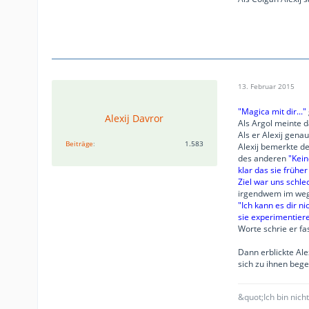
13. Februar 2015
"Magica mit dir..."
Alexij Davror
Als Argol meinte da
Als er Alexij gen
Beiträge
1.583
Alexij bemerkte de
des anderen
"Kein
klar das sie frühe
Ziel war uns schle
irgendwem im weg s
"Ich kann es dir n
sie experimentiere
Worte schrie er fa
Dann erblickte Ale
sich zu ihnen bege
&quot;Ich bin nich