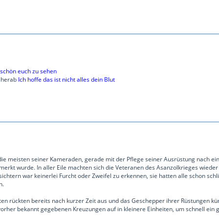
l, schön euch zu sehen
j herab
Ich hoffe das ist nicht alles dein Blut
ie meisten seiner Kameraden, gerade mit der Pflege seiner Ausrüstung nach einer
merkt wurde. In aller Eile machten sich die Veteranen des Asanzolkrieges wiede
sichtern war keinerlei Furcht oder Zweifel zu erkennen, sie hatten alle schon
n.
ten rückten bereits nach kurzer Zeit aus und das Geschepper ihrer Rüstungen kündi
vorher bekannt gegebenen Kreuzungen auf in kleinere Einheiten, um schnell ein 