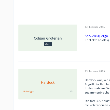
13. Februar 2015
Ahh.. Alexij, Argo
Colgan Groterian
Er blickte an Alexi
Gast
13. Februar 2015
Hardock war, wie d
Hardock
Angriff der Kan be
In den meisten Ge
Beiträge
10
zusammenbreche
Die fast 300 Solda
die Veteranen an 