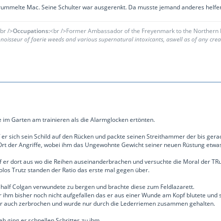
ummelte Mac. Seine Schulter war ausgerenkt. Da musste jemand anderes helfen. A
br />
Occupations:
<br />Former Ambassador of the Freyenmark to the Northern R
oisseur of faerie weeds and various supernatural intoxicants, aswell as of any creat
 im Garten am trainieren als die Alarmglocken ertönten.
 er sich sein Schild auf den Rücken und packte seinen Streithammer der bis ger
rt der Angriffe, wobei ihm das Ungewohnte Gewicht seiner neuen Rüstung etwas
lf er dort aus wo die Reihen auseinanderbrachen und versuchte die Moral der TRup
olos Trutz standen der Ratio das erste mal gegen über.
 half Colgan verwundete zu bergen und brachte diese zum Feldlazarett.
ihm bisher noch nicht aufgefallen das er aus einer Wunde am Kopf blutete und se
r auch zerbrochen und wurde nur durch die Lederriemen zusammen gehalten.
ah ging er schnellen Schrittes zu ihm.