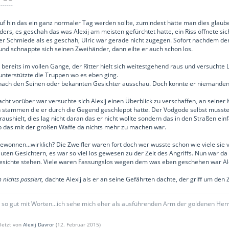
-------
uf hin das ein ganz normaler Tag werden sollte, zumindest hätte man dies glaub
ers, es geschah das was Alexij am meisten gefürchtet hatte, ein Riss öffnete sic
der Schmiede als es geschah, Ulric war gerade nicht zugegen. Sofort nachdem der R
nd schnappte sich seinen Zweihänder, dann eilte er auch schon los.
ereits im vollen Gange, der Ritter hielt sich weitestgehend raus und versuchte L
unterstützte die Truppen wo es eben ging.
 nach den Seinen oder bekannten Gesichter ausschau. Doch konnte er niemande
ht vorüber war versuchte sich Alexij einen Überblick zu verschaffen, an seiner 
n stammen die er durch die Gegend geschleppt hatte. Der Vodgode selbst musste 
aushielt, dies lag nicht daran das er nicht wollte sondern das in den Straßen ein
b das mit der großen Waffe da nichts mehr zu machen war.
ewonnen...wirklich? Die Zweifler waren fort doch wer wusste schon wie viele sie 
uten Gesichtern, es war so viel los gewesen zu der Zeit des Angriffs. Nun war da
esichte stehen. Viele waren Fassungslos wegen dem was eben geschehen war Alex
n nichts passiert,
dachte Alexij als er an seine Gefährten dachte, der griff um den
t so gut mit Worten...ich sehe mich eher als ausführenden Arm der goldenen Her
uletzt von
Alexij Davror
(
12. Februar 2015
)