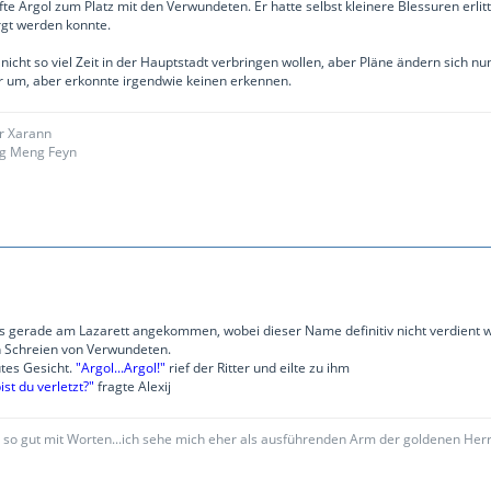
fte Argol zum Platz mit den Verwundeten. Er hatte selbst kleinere Blessuren erli
rgt werden konnte.
 nicht so viel Zeit in der Hauptstadt verbringen wollen, aber Pläne ändern sich nu
ar um, aber erkonnte irgendwie keinen erkennen.
ar Xarann
g Meng Feyn
ls gerade am Lazarett angekommen, wobei dieser Name definitiv nicht verdient wa
en Schreien von Verwundeten.
utes Gesicht.
"Argol...Argol!"
rief der Ritter und eilte zu ihm
ist du verletzt?"
fragte Alexij
t so gut mit Worten...ich sehe mich eher als ausführenden Arm der goldenen Her