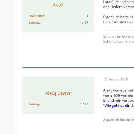
Laut fluchend stap
Argol
den Heilern verso
Reaktionen
1
Eigentlich hatte er
Er blickte sich zw
Beiträge
1.477
Söldner im Qu'ell
Schmied von Shan
12. Februar 2015
Alexij war ebenfal
Alexij Davror
war erfüllt von d
Endlich ein vertra
Beiträge
1.583
"Wie geht es dir...b
&quot;Ich bin nich