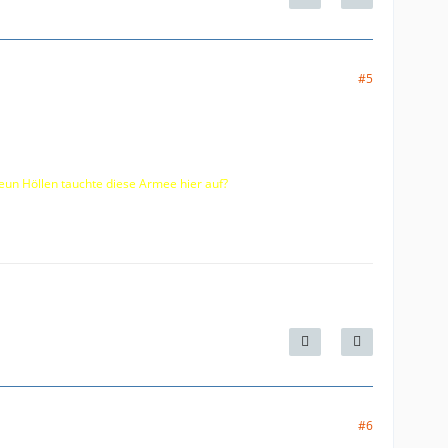
#5
neun Höllen tauchte diese Armee hier auf?
#6