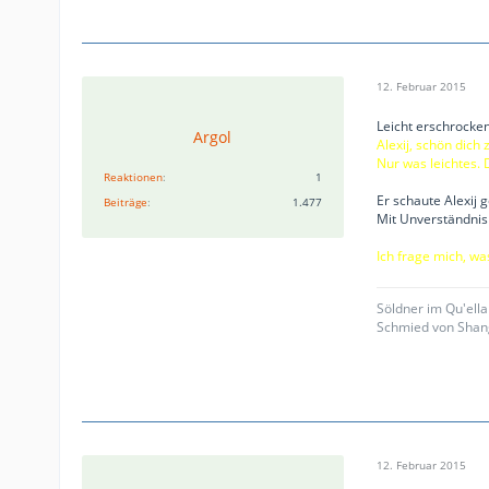
12. Februar 2015
Leicht erschrocken
Argol
Alexij, schön dich 
Nur was leichtes. 
Reaktionen
1
Er schaute Alexij 
Beiträge
1.477
Mit Unverständnis 
Ich frage mich, wa
Söldner im Qu'ell
Schmied von Shan
12. Februar 2015