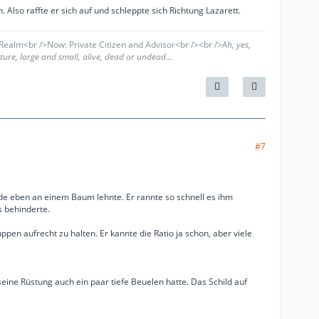
lso raffte er sich auf und schleppte sich Richtung Lazarett.
ealm<br />Now: Private Citizen and Advisor<br /><br />
Ah, yes,
ure, large and small, alive, dead or undead...
#7
ade eben an einem Baum lehnte. Er rannte so schnell es ihm
 behinderte.
pen aufrecht zu halten. Er kannte die Ratio ja schon, aber viele
ine Rüstung auch ein paar tiefe Beuelen hatte. Das Schild auf