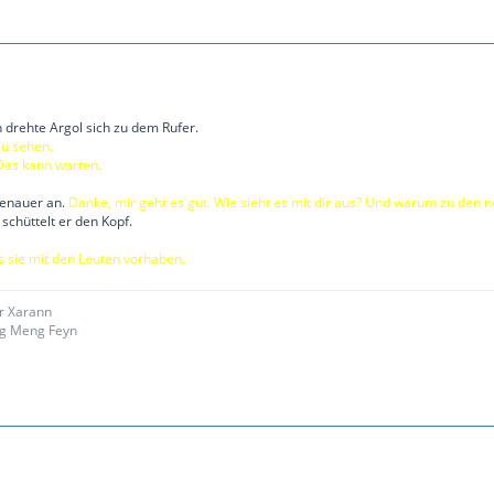
 drehte Argol sich zu dem Rufer.
zu sehen.
Das kann warten.
genauer an.
Danke, mir geht es gut. Wie sieht es mit dir aus? Und warum zu den 
schüttelt er den Kopf.
s sie mit den Leuten vorhaben.
ar Xarann
g Meng Feyn