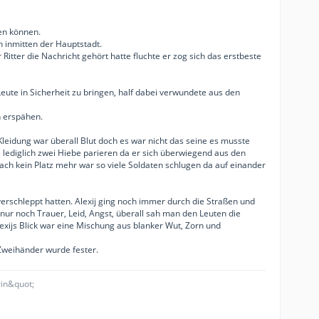
en können.
h inmitten der Hauptstadt.
itter die Nachricht gehört hatte fluchte er zog sich das erstbeste
eute in Sicherheit zu bringen, half dabei verwundete aus den
n erspähen.
Kleidung war überall Blut doch es war nicht das seine es musste
lediglich zwei Hiebe parieren da er sich überwiegend aus den
fach kein Platz mehr war so viele Soldaten schlugen da auf einander
verschleppt hatten. Alexij ging noch immer durch die Straßen und
 nur noch Trauer, Leid, Angst, überall sah man den Leuten die
ijs Blick war eine Mischung aus blanker Wut, Zorn und
 Zweihänder wurde fester.
rin&quot;