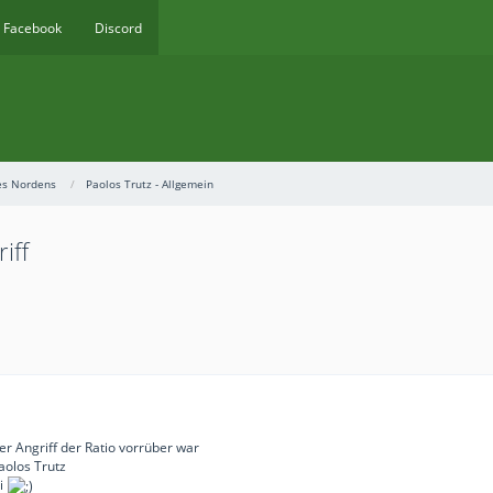
Facebook
Discord
des Nordens
Paolos Trutz - Allgemein
iff
 Angriff der Ratio vorrüber war
aolos Trutz
ei