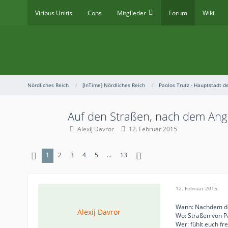
Viribus Unitis
Cons
Mitglieder
Forum
Wiki
Nördliches Reich
[InTime] Nördliches Reich
Paolos Trutz - Hauptstadt 
Auf den Straßen, nach dem Angr
Alexij Davror
12. Februar 2015
1
2
3
4
5
…
13
12. Februar 2015
Wann: Nachdem der
Alexij Davror
Wo: Straßen von P
Wer: fühlt euch fr