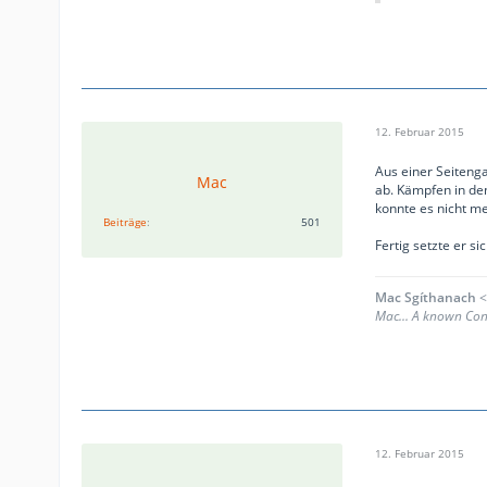
12. Februar 2015
Aus einer Seitenga
Mac
ab. Kämpfen in den
konnte es nicht me
Beiträge
501
Fertig setzte er s
Mac Sgíthanach
<
Mac... A known Conn
12. Februar 2015