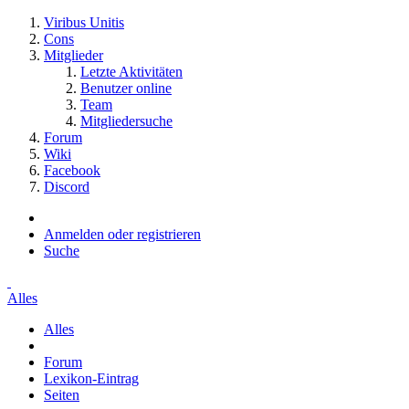
Viribus Unitis
Cons
Mitglieder
Letzte Aktivitäten
Benutzer online
Team
Mitgliedersuche
Forum
Wiki
Facebook
Discord
Anmelden oder registrieren
Suche
Alles
Alles
Forum
Lexikon-Eintrag
Seiten