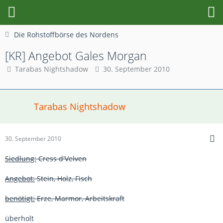
Die Rohstoffbörse des Nordens
[KR] Angebot Gales Morgan
Tarabas Nightshadow
30. September 2010
Tarabas Nightshadow
30. September 2010
Siedlung:
Cress d'Velven
Angebot:
Stein, Holz, Fisch
benötigt:
Erze, Marmor, Arbeitskraft
überholt