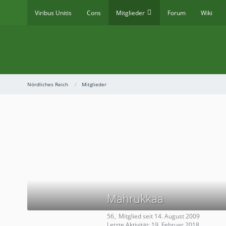
Viribus Unitis
Cons
Mitglieder
Forum
Wiki
Nördliches Reich
Mitglieder
Mahrukkaa
56
Mitglied seit 14. August 2009
Letzte Aktivität:
19. Februar 2018