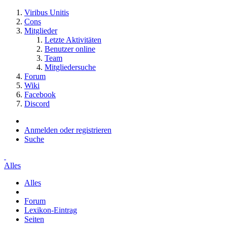
Viribus Unitis
Cons
Mitglieder
Letzte Aktivitäten
Benutzer online
Team
Mitgliedersuche
Forum
Wiki
Facebook
Discord
Anmelden oder registrieren
Suche
Alles
Alles
Forum
Lexikon-Eintrag
Seiten