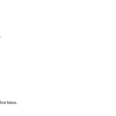
.
est hinzu.