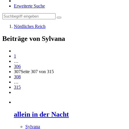
Erweiterte Suche
Nördliches Reich
Beiträge von Sylvana
1
…
306
307
Seite 307 von 315
308
…
315
allein in der Nacht
Sylvana