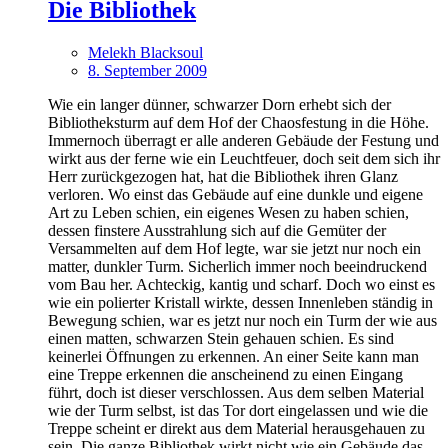
Die Bibliothek
Melekh Blacksoul
8. September 2009
Wie ein langer dünner, schwarzer Dorn erhebt sich der
Bibliotheksturm auf dem Hof der Chaosfestung in die Höhe.
Immernoch überragt er alle anderen Gebäude der Festung und
wirkt aus der ferne wie ein Leuchtfeuer, doch seit dem sich ihr
Herr zurückgezogen hat, hat die Bibliothek ihren Glanz
verloren. Wo einst das Gebäude auf eine dunkle und eigene
Art zu Leben schien, ein eigenes Wesen zu haben schien,
dessen finstere Ausstrahlung sich auf die Gemüter der
Versammelten auf dem Hof legte, war sie jetzt nur noch ein
matter, dunkler Turm. Sicherlich immer noch beeindruckend
vom Bau her. Achteckig, kantig und scharf. Doch wo einst es
wie ein polierter Kristall wirkte, dessen Innenleben ständig in
Bewegung schien, war es jetzt nur noch ein Turm der wie aus
einen matten, schwarzen Stein gehauen schien. Es sind
keinerlei Öffnungen zu erkennen. An einer Seite kann man
eine Treppe erkennen die anscheinend zu einen Eingang
führt, doch ist dieser verschlossen. Aus dem selben Material
wie der Turm selbst, ist das Tor dort eingelassen und wie die
Treppe scheint er direkt aus dem Material herausgehauen zu
sein. Die ganze Bibliothek wirkt nicht wie ein Gebäude das