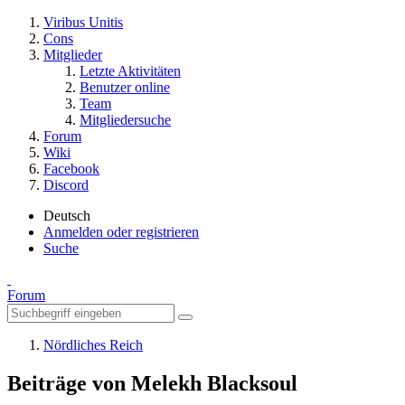
Viribus Unitis
Cons
Mitglieder
Letzte Aktivitäten
Benutzer online
Team
Mitgliedersuche
Forum
Wiki
Facebook
Discord
Deutsch
Anmelden oder registrieren
Suche
Forum
Nördliches Reich
Beiträge von Melekh Blacksoul