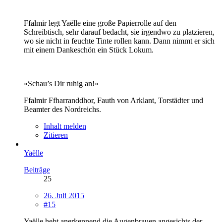
Ffalmir legt Yaëlle eine große Papierrolle auf den
Schreibtisch, sehr darauf bedacht, sie irgendwo zu platzieren,
wo sie nicht in feuchte Tinte rollen kann. Dann nimmt er sich
mit einem Dankeschön ein Stück Lokum.
»Schau’s Dir ruhig an!«
Ffalmir Ffharranddhor, Fauth von Arklant, Torstädter und
Beamter des Nordreichs.
Inhalt melden
Zitieren
Yaëlle
Beiträge
25
26. Juli 2015
#15
Yaëlle hebt anerkennend die Augenbrauen angesichts der