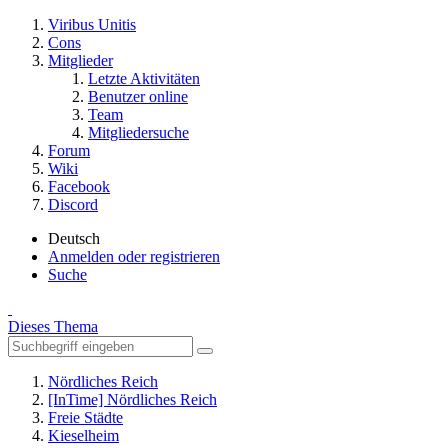
Viribus Unitis
Cons
Mitglieder
Letzte Aktivitäten
Benutzer online
Team
Mitgliedersuche
Forum
Wiki
Facebook
Discord
Deutsch
Anmelden oder registrieren
Suche
Dieses Thema
Nördliches Reich
[InTime] Nördliches Reich
Freie Städte
Kieselheim