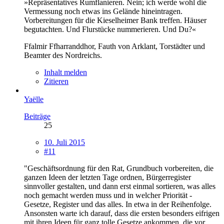
»Repräsentatives Rumflanieren. Nein; ich werde wohl die
Vermessung noch etwas ins Gelände hineintragen.
Vorbereitungen für die Kieselheimer Bank treffen. Häuser
begutachten. Und Flurstücke nummerieren. Und Du?«
Ffalmir Ffharranddhor, Fauth von Arklant, Torstädter und
Beamter des Nordreichs.
Inhalt melden
Zitieren
Yaëlle
Beiträge
25
10. Juli 2015
#11
"Geschäftsordnung für den Rat, Grundbuch vorbereiten, die
ganzen Ideen der letzten Tage ordnen, Bürgerregister
sinnvoller gestalten, und dann erst einmal sortieren, was alles
noch gemacht werden muss und in welcher Priorität -
Gesetze, Register und das alles. In etwa in der Reihenfolge.
Ansonsten warte ich darauf, dass die ersten besonders eifrigen
mit ihren Ideen für ganz tolle Gesetze ankommen, die vor