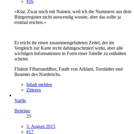
#16
»Klar. Zwar noch mit Namen, weil ich die Nummern aus dem
Bürgerregister nicht auswendig wusste, aber das sollte ja
erstmal reichen.«
Er reicht ihr einen zusammengefalteten Zettel, der im
Vergleich zur Karte recht dahingeschmiert wirkt, aber alle
wichtigen Informationen in Form einer Tabelle zu enthalten
scheint.
Ffalmir Ffharranddhor, Fauth von Arklant, Torstädter und
Beamter des Nordreichs.
Inhalt melden
Zitieren
Yaëlle
Beiträge
25
3. August 2015
#17