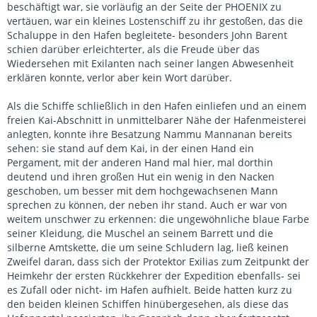
beschäftigt war, sie vorläufig an der Seite der PHOENIX zu
vertäuen, war ein kleines Lostenschiff zu ihr gestoßen, das die
Schaluppe in den Hafen begleitete- besonders John Barent
schien darüber erleichterter, als die Freude über das
Wiedersehen mit Exilanten nach seiner langen Abwesenheit
erklären konnte, verlor aber kein Wort darüber.
Als die Schiffe schließlich in den Hafen einliefen und an einem
freien Kai-Abschnitt in unmittelbarer Nähe der Hafenmeisterei
anlegten, konnte ihre Besatzung Nammu Mannanan bereits
sehen: sie stand auf dem Kai, in der einen Hand ein
Pergament, mit der anderen Hand mal hier, mal dorthin
deutend und ihren großen Hut ein wenig in den Nacken
geschoben, um besser mit dem hochgewachsenen Mann
sprechen zu können, der neben ihr stand. Auch er war von
weitem unschwer zu erkennen: die ungewöhnliche blaue Farbe
seiner Kleidung, die Muschel an seinem Barrett und die
silberne Amtskette, die um seine Schludern lag, ließ keinen
Zweifel daran, dass sich der Protektor Exilias zum Zeitpunkt der
Heimkehr der ersten Rückkehrer der Expedition ebenfalls- sei
es Zufall oder nicht- im Hafen aufhielt. Beide hatten kurz zu
den beiden kleinen Schiffen hinübergesehen, als diese das