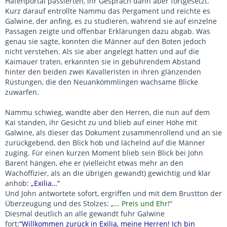
Hafenportal passierten, ihr Gespräch dann aber fortgesetzt.
Kurz darauf entrollte Nammu das Pergament und reichte es
Galwine, der anfing, es zu studieren, während sie auf einzelne
Passagen zeigte und offenbar Erklärungen dazu abgab. Was
genau sie sagte, konnten die Männer auf den Boten jedoch
nicht verstehen. Als sie aber angelegt hatten und auf die
Kaimauer traten, erkannten sie in gebührendem Abstand
hinter den beiden zwei Kavalleristen in ihren glänzenden
Rüstungen, die den Neuankömmlingen wachsame Blicke
zuwarfen.
Nammu schwieg, wandte aber den Herren, die nun auf dem
Kai standen, ihr Gesicht zu und blieb auf einer Höhe mit
Galwine, als dieser das Dokument zusammenrollend und an sie
zurückgebend, den Blick hob und lächelnd auf die Männer
zuging. Für einen kurzen Moment blieb sein Blick bei John
Barent hängen, ehe er (vielleicht etwas mehr an den
Wachoffizier, als an die übrigen gewandt) gewichtig und klar
anhob:
„Exilia…“
Und John antwortete sofort, ergriffen und mit dem Brustton der
Überzeugung und des Stolzes:
„… Preis und Ehr!“
Diesmal deutlich an alle gewandt fuhr Galwine
fort:
“Willkommen zurück in Exilia, meine Herren! Ich bin