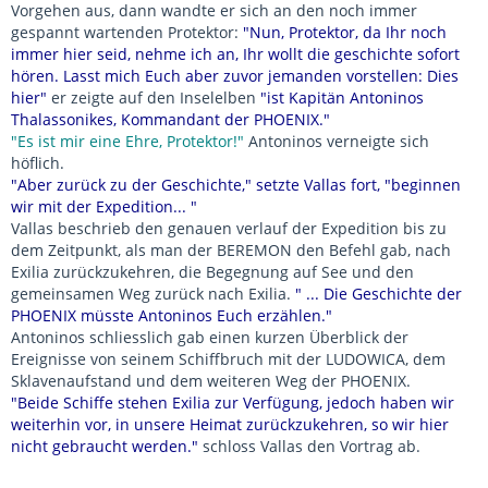
Vorgehen aus, dann wandte er sich an den noch immer
gespannt wartenden Protektor:
"Nun, Protektor, da Ihr noch
immer hier seid, nehme ich an, Ihr wollt die geschichte sofort
hören. Lasst mich Euch aber zuvor jemanden vorstellen: Dies
hier"
er zeigte auf den Inselelben
"ist Kapitän Antoninos
Thalassonikes, Kommandant der PHOENIX."
"Es ist mir eine Ehre, Protektor!"
Antoninos verneigte sich
höflich.
"Aber zurück zu der Geschichte," setzte Vallas fort, "beginnen
wir mit der Expedition... "
Vallas beschrieb den genauen verlauf der Expedition bis zu
dem Zeitpunkt, als man der BEREMON den Befehl gab, nach
Exilia zurückzukehren, die Begegnung auf See und den
gemeinsamen Weg zurück nach Exilia.
" ... Die Geschichte der
PHOENIX müsste Antoninos Euch erzählen."
Antoninos schliesslich gab einen kurzen Überblick der
Ereignisse von seinem Schiffbruch mit der LUDOWICA, dem
Sklavenaufstand und dem weiteren Weg der PHOENIX.
"Beide Schiffe stehen Exilia zur Verfügung, jedoch haben wir
weiterhin vor, in unsere Heimat zurückzukehren, so wir hier
nicht gebraucht werden."
schloss Vallas den Vortrag ab.