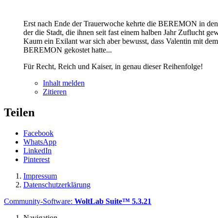
Erst nach Ende der Trauerwoche kehrte die BEREMON in den Haf
der die Stadt, die ihnen seit fast einem halben Jahr Zuflucht gewä
Kaum ein Exilant war sich aber bewusst, dass Valentin mit dem
BEREMON gekostet hatte...
Für Recht, Reich und Kaiser, in genau dieser Reihenfolge!
Inhalt melden
Zitieren
Teilen
Facebook
WhatsApp
LinkedIn
Pinterest
Impressum
Datenschutzerklärung
Community-Software:
WoltLab Suite™ 5.3.21
Navigation