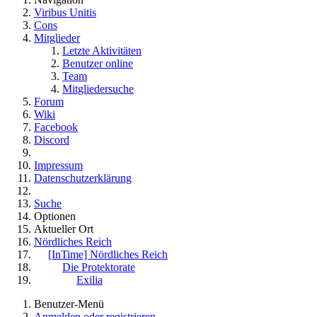
Viribus Unitis
Cons
Mitglieder
Letzte Aktivitäten
Benutzer online
Team
Mitgliedersuche
Forum
Wiki
Facebook
Discord
Impressum
Datenschutzerklärung
Suche
Optionen
Aktueller Ort
Nördliches Reich
[InTime] Nördliches Reich
Die Protektorate
Exilia
Benutzer-Menü
Anmelden oder registrieren