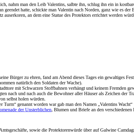
ich, nahm man den Leib Valentins, salbte ihn, schlug ihn ein in kostbar
n geendet hatte, schickte man Valentin nach Norden, ganz wie es der 
 auserkoren, an dem eine Statue des Protektors errichtet werden würde.
seine Bürger zu ehren, fand am Abend dieses Tages ein gewaltiges Fest 
genommen natürlich den Soldaten der Wache).
adttore mit Schwarzen Stoffbahnen verhängt und keinem Fremden gewäh
ten nach und nach auch die Bewohner aller Häuser als Zeichen der Trau
on selbst holen würden.
oher Turm“ genannt worden war gab man den Namen „Valentins Wacht“
omenade der Unsterblichen
, Blumen und Briefe an den verschiedenen P
 Amtsgeschäfte, sowie die Protektorenwürde über auf Galwine Camdagn