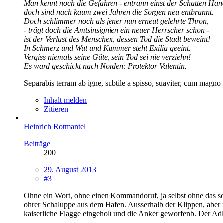
Man kennt noch die Gefahren - entrann einst der Schatten Han
doch sind nach kaum zwei Jahren die Sorgen neu entbrannt.
Doch schlimmer noch als jener nun erneut gelehrte Thron,
- trägt doch die Amtsinsignien ein neuer Herrscher schon -
ist der Verlust des Menschen, dessen Tod die Stadt beweint!
In Schmerz und Wut und Kummer steht Exilia geeint.
Vergiss niemals seine Güte, sein Tod sei nie verziehn!
Es ward geschickt nach Norden: Protektor Valentin.
Separabis terram ab igne, subtile a spisso, suaviter, cum magno 
Inhalt melden
Zitieren
Heinrich Rotmantel
Beiträge
200
29. August 2013
#3
Ohne ein Wort, ohne einen Kommandoruf, ja selbst ohne das s
ohrer Schaluppe aus dem Hafen. Ausserhalb der Klippen, aber no
kaiserliche Flagge eingeholt und die Anker geworfenb. Der Ad