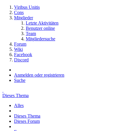
Viribus Unitis
Cons
Mitglieder
Letzte Aktivitäten
Benutzer online
Team
Mitgliedersuche
Forum
Wiki
Facebook
Discord
Anmelden oder registrieren
Suche
Dieses Thema
Alles
Dieses Thema
Dieses Forum