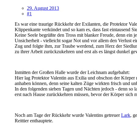
29. August 2013
#1
Es war eine traurige Rückkehr der Exilanten, die Protektor Val
Klippenkante verkündet und so kam es, dass fast eintausend Sied
Keine Seele begrüßte den Tross mit blanker Freude, denn ein je
Unsicherheit - vielleicht sogar Not und vor allem den Verlust e
Zug und folgte ihm, zur Traube werdend, zum Herz der Siedlu
zu ihrer Arbeit zurückzukehren und erst als es längst dunkel g
Inmitten der Großen Halle wurde der Leichnam aufgebahrt:
Hier lag Protektor Valentin aus Exilia und obschon der Körper
anhaben können, denn seine kalten Züge wirkten frisch und un
In den folgenden sieben Tagen und Nächten jedoch - denn so l
erst nach Hause zurückkehren müssen, bevor der Körper sich mi
Noch am Tage der Rückkehr wurde Valentins getreuer
Lark
, g
Reittier enthauptete.