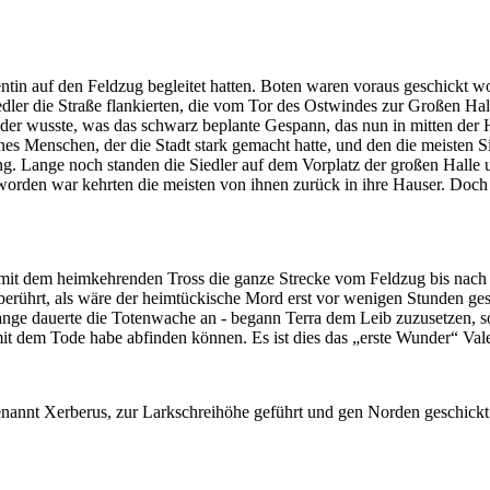
entin auf den Feldzug begleitet hatten. Boten waren voraus geschickt wo
ler die Straße flankierten, die vom Tor des Ostwindes zur Großen Halle 
der wusste, was das schwarz beplante Gespann, das nun in mitten der H
ines Menschen, der die Stadt stark gemacht hatte, und den die meisten 
ng. Lange noch standen die Siedler auf dem Vorplatz der großen Hall
eworden war kehrten die meisten von ihnen zurück in ihre Hauser. Doch 
 mit dem heimkehrenden Tross die ganze Strecke vom Feldzug bis nach E
berührt, als wäre der heimtückische Mord erst vor wenigen Stunden ge
ange dauerte die Totenwache an - begann Terra dem Leib zuzusetzen, s
t dem Tode habe abfinden können. Es ist dies das „erste Wunder“ Vale
enannt Xerberus, zur Larkschreihöhe geführt und gen Norden geschickt. 