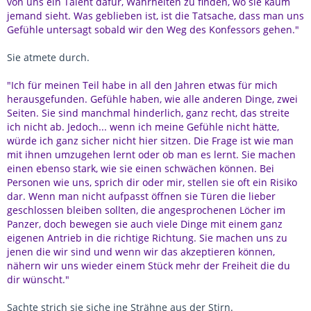
von uns ein Talent dafür, Wahrheiten zu finden, wo sie kaum
jemand sieht. Was geblieben ist, ist die Tatsache, dass man uns
Gefühle untersagt sobald wir den Weg des Konfessors gehen."
Sie atmete durch.
"Ich für meinen Teil habe in all den Jahren etwas für mich
herausgefunden. Gefühle haben, wie alle anderen Dinge, zwei
Seiten. Sie sind manchmal hinderlich, ganz recht, das streite
ich nicht ab. Jedoch... wenn ich meine Gefühle nicht hätte,
würde ich ganz sicher nicht hier sitzen. Die Frage ist wie man
mit ihnen umzugehen lernt oder ob man es lernt. Sie machen
einen ebenso stark, wie sie einen schwächen können. Bei
Personen wie uns, sprich dir oder mir, stellen sie oft ein Risiko
dar. Wenn man nicht aufpasst öffnen sie Türen die lieber
geschlossen bleiben sollten, die angesprochenen Löcher im
Panzer, doch bewegen sie auch viele Dinge mit einem ganz
eigenen Antrieb in die richtige Richtung. Sie machen uns zu
jenen die wir sind und wenn wir das akzeptieren können,
nähern wir uns wieder einem Stück mehr der Freiheit die du
dir wünscht."
Sachte strich sie siche ine Strähne aus der Stirn.