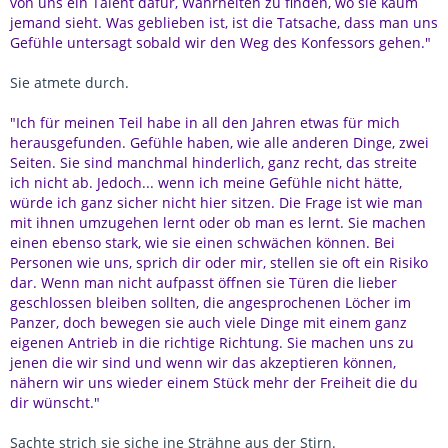
von uns ein Talent dafür, Wahrheiten zu finden, wo sie kaum
jemand sieht. Was geblieben ist, ist die Tatsache, dass man uns
Gefühle untersagt sobald wir den Weg des Konfessors gehen."
Sie atmete durch.
"Ich für meinen Teil habe in all den Jahren etwas für mich
herausgefunden. Gefühle haben, wie alle anderen Dinge, zwei
Seiten. Sie sind manchmal hinderlich, ganz recht, das streite
ich nicht ab. Jedoch... wenn ich meine Gefühle nicht hätte,
würde ich ganz sicher nicht hier sitzen. Die Frage ist wie man
mit ihnen umzugehen lernt oder ob man es lernt. Sie machen
einen ebenso stark, wie sie einen schwächen können. Bei
Personen wie uns, sprich dir oder mir, stellen sie oft ein Risiko
dar. Wenn man nicht aufpasst öffnen sie Türen die lieber
geschlossen bleiben sollten, die angesprochenen Löcher im
Panzer, doch bewegen sie auch viele Dinge mit einem ganz
eigenen Antrieb in die richtige Richtung. Sie machen uns zu
jenen die wir sind und wenn wir das akzeptieren können,
nähern wir uns wieder einem Stück mehr der Freiheit die du
dir wünscht."
Sachte strich sie siche ine Strähne aus der Stirn.